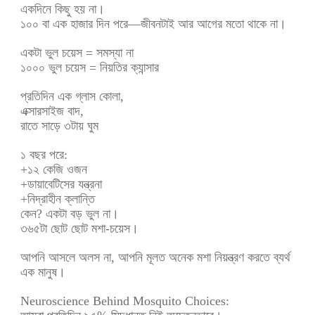
একদিনে কিছু হয় না।
১০০ বা এক হাজার দিন পরে—জীবনটাই আর আগের মতো থাকে না।
একটা ভুল চয়েস = সমস্যা না
১০০০ ভুল চয়েস = নিয়তির ক্যান্সার
প্রতিদিন এক গ্লাস কোলা,
এক্সারসাইজ বাদ,
রাতে সাড়ে ৩টায় ঘুম
১ বছর পরে:
+১২ কেজি ওজন
+ডায়াবেটিসের যন্ত্রনা
+নিদ্রাহীন ক্লান্তি
কেন? একটা বড় ভুল না।
৩৬৫টা ছোট ছোট মশা-চয়েস।
আপনি আসলে অলস না, আপনি মূলত অনেক মশা নিয়ন্ত্রণ করতে ব্যর্থ
এক মানুষ।
Neuroscience Behind Mosquito Choices: