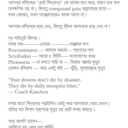
আপনার মস্তিষ্ক ‘ছোট সিদ্ধান্ত’ কে হালকা মনে করে, কারণ তার ফল
তাৎক্ষণিক হয় না। কিন্তু compound pain ক্যান্সারের মতো—
যখন বোঝেন, তখন অস্ত্রোপচারও কাজে আসে না।
আপনার মস্তিষ্ক ছাড় দেয়, কিন্তু জীবন আপনাকে ছাড় দেয় না।
দ্য সাইলেন্ট কিলার :
মশার নাম———-চেহারা————মারাত্মক ফল
Procrastinatus — কালকে করবো— স্বপ্নের লাশ
Scrollodon — আরো ৫ মিনিট—- মনোযোগের কবর
Pleasauras —না বলতে পারি না — নিজের আত্মার মৃত্যু
ভোজন রসিকাস — আর একটু খাই — ভুঁড়ি, সুস্বাস্থ্যের মৃত্যু
‘Your dreams don’t die by disaster.
They die by daily mosquito bites.’
— Coach Kanchon
মশার মতো সিদ্ধান্ত প্রতিদিন একটু করে আপনাকে খেয়ে ফেলে।
হাতির মত বিশাল স্বপ্নের মৃত্যু হয় ছোট মশার কামড়ে।
আর আপনি ভাবেন—
আমিতো বড় কোন ভুল করিনি