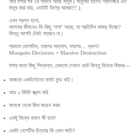
আর মশার পর ২য় স্থানে আছে মানুষ ( মানুষের হাতেই প্রতিবছর এত
মানুষ মারা যায়, এতটাই হিংস্র আমরা!!! )
এখন প্রশ্ন হলো,
আপনার জীবনেও কি কিছু ‘মশা’ আছে, যা প্রতিদিন কামড় দিচ্ছে?
কিন্তু আপনি টেরই পাচ্ছেন না।
প্রথমে ডোপামিন, তারপর অভ্যাস, তারপর… ধ্বংস?
Mosquito Decisions = Massive Destruction
মশার মতো কিছু সিদ্ধান্ত, যেগুলো দেখতে ছোট কিন্তু ভিতরে বিষধর—
আজকে একদিনইতো ফাস্ট ফুড খাই।
আর ২ মিনিট স্ক্রল করি
কালকে থেকে জিম জয়েন করব
একটু মিথ্যে বললে কী হবে?
একটা নেগেটিভ চিন্তায় কি এমন ক্ষতি?