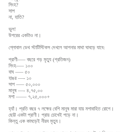
সিংহ?
সাপ
না, হাতি?
ভুল!
উপরের একটাও না।
গ্লোবাল ডেথ স্টাটিস্টিকস দেখলে আপনার মাথা ঘাবড়ে যাবে:
প্রাণী—– বছরে গড় মৃত্যু (প্রতিজন)
সিংহ—– ১০০
বাঘ —– ৫০
হাঙর —- ১০
সাপ —– ৫০,০০০
মানুষ —- ৪,৭৫,০০
মশা —— ৭,২৫,০০০+
হ্যাঁ। প্রতি বছর ৭ লক্ষের বেশি মানুষ মারা যায় মশাবাহিত রোগে।
ছোট্ট একটা প্রাণী। প্রায় চোখেই পড়ে না।
কিন্তু এক কামড়েই নীরব মৃত্যু।