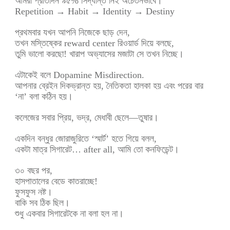
আমরা প্রতিদিন ৯৫% সিদ্ধান্ত নিই অচেতনভাবে।
Repetition → Habit → Identity → Destiny
প্রথমবার যখন আপনি নিজেকে ছাড় দেন,
তখন মস্তিষ্কের reward center রিওয়ার্ড দিয়ে বলছে,
তুমি ভালো করছো! খারাপ অভ্যাসের মজাটা সে তখন নিচ্ছে।
এটাকেই বলে Dopamine Misdirection.
আপনার ব্রেইন দিকভ্রান্ত হয়, নৈতিকতা হালকা হয় এবং পরের বার
‘না’ বলা কঠিন হয়।
কলেজের সবার প্রিয়, ভদ্র, মেধাবী ছেলে—তুষার।
একদিন বন্ধুর জোরাজুরিতে ‘স্মার্ট’ হতে গিয়ে বলল,
একটা মাত্র সিগারেট… after all, আমি তো কনফিডেন্ট।
৩০ বছর পর,
হাসপাতালের বেডে কাতরাচ্ছে!
ফুসফুস নষ্ট।
বাকি সব ঠিক ছিল।
শুধু একবার সিগারেটকে না বলা হল না।