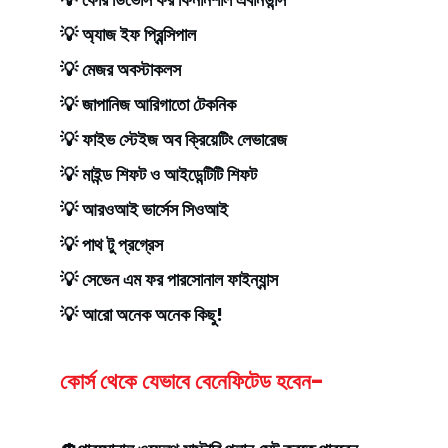
💡 অ্যাজ ইফ প্রিন্সিপাল
💡 মেজর অবস্টাকলস
💡 জাপানিজ আরিগাতো টেকনিক
💡 ফাইভ স্টেইজ অব ক্রিয়েটিং লেভারেজ
💡 মাইন্ড শিফট ও আইডেন্টিটি শিফট
💡 আরওআই ভার্সেস সিওআই
💡 পাথ টু প্রগ্রেস
💡 সেভেন এম ফর পারসোনাল ফাইন্যান্স
💡 আরো অনেক অনেক কিছু!
কোর্স থেকে যেভাবে বেনেফিটেড হবেন-