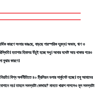
িক কারণে সংসার ভাঙছে, বাড়ছে পারস্পরিক দ্বন্দ্ব। অভাব, ঋণ ও
স্থিতি। হতাশার হিমালয় উঁচুই হচ্ছে শুধু। আবার যথেষ্ট আয় থাকার পরেও
না বুঝার কারণে।
য়তি। বিশ্ব অর্থনীতিতে ৪০ ট্রিলিয়ন ডলার সার্কুলেট হচ্ছে। তবু আমাদের
ার যোগানে নয়। তাহলে সমস্যাটা কোথায়? মানতে খারাপ লাগলেও মূল সমস্যাটা