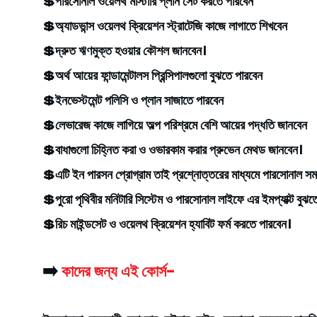
💲পারসোনাল ওয়েলথ মাস্টারি প্লান সেট করতে পারবেন
💲অ্যাডভান্স ওয়েলথ ক্রিয়েশন স্ট্রাটেজি কাজে লাগাতে শিখবেন
💲দ্রুত ঋণমুক্ত হওয়ার কৌশল জানবেন।
💲অর্থ আয়ের ফান্ডামেন্টালস প্রিন্সিপালগুলো বুঝতে পারবেন
💲ইনভেস্টমেন্ট পলিসি ও প্লান সাজাতে পারবেন
💲লেভারেজ কাজে লাগিয়ে অল্প পরিশ্রমে বেশি আয়ের পদ্ধতি জানবেন
💲বাধাগুলো চিহ্নিত করা ও ওভারকাম করার প্রুভেন মেথড জানবেন।
💲এটি ইন পারসন প্রোগ্রাম তাই প্রশ্নোত্তরের মাধ্যমে পারসোনাল সম
💲পুরো পৃথিবীর মনিটারি সিস্টেম ও পারসোনাল লাইফে এর ইমপ্যাক্ট বুঝত
💲রিচ মাইন্ডসেট ও ওয়েলথ ক্রিয়েশন হ্যাবিট ফর্ম করতে পারবেন।
➡️
কাদের জন্য এই কোর্স-